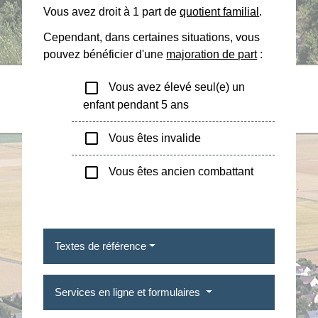
Vous avez droit à 1 part de
quotient familial
.
Cependant, dans certaines situations, vous
pouvez bénéficier d'une
majoration de part
:
check_box_outline_blank
Vous avez élevé seul(e) un
enfant pendant 5 ans
check_box_outline_blank
Vous êtes invalide
check_box_outline_blank
Vous êtes ancien combattant
Textes de référence
Services en ligne et formulaires