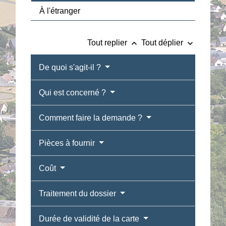
À l'étranger
keyboard_arrow_up
keyboard_arrow_down
Tout replier
Tout déplier
De quoi s'agit-il ?
Qui est concerné ?
Comment faire la demande ?
Pièces à fournir
Coût
Traitement du dossier
Durée de validité de la carte