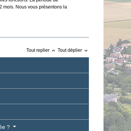
 12 mois. Nous vous présentons la
keyboard_arrow_up
keyboard_arrow_down
Tout replier
Tout déplier
dée ?