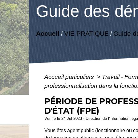
Guide des dé
Accueil
VIE PRATIQUE
Guide d
/
/
Accueil particuliers
>
Travail - For
professionnalisation dans la foncti
PÉRIODE DE PROFES
D'ÉTAT (FPE)
Vérifié le 24 Jul 2023 - Direction de l'information lég
Vous êtes agent public (fonctionnaire ou con
de formation en alternance, peut être une 