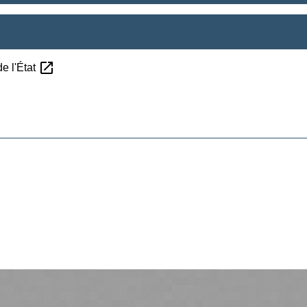
open_in_new
de l'État