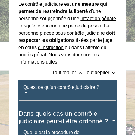
Le contrôle judiciaire est
une mesure qui
permet de restreindre la liberté
d'une
personne soupçonnée d'une
infraction pénale
lorsqu'elle encourt une peine de prison. La
personne placée sous contrôle judiciaire
doit
respecter les obligations
fixées par le juge,
en cours
d'instruction
ou dans l'attente du
procès pénal. Nous vous donnons les
informations utiles.
keyboard_arrow_up
keyboard_arrow_down
Tout replier
Tout déplier
Qu'est ce qu'un contrôle judiciaire ?
Dans quels cas un contrôle
judiciaire peut-il être ordonné ?
Quelle est la procédure de