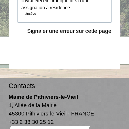
Bracelet électronique lors d'une
assignation à résidence
Justice
Signaler une erreur sur cette page
Contacts
Mairie de Pithiviers-le-Vieil
1, Allée de la Mairie
45300 Pithiviers-le-Vieil - FRANCE
+33 2 38 30 25 12