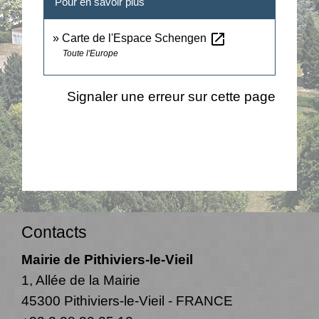
Pour en savoir plus
open_in_new
Carte de l'Espace Schengen
Toute l'Europe
Signaler une erreur sur cette page
Contacts
Mairie de Pithiviers-le-Vieil
1, Allée de la Mairie
45300 Pithiviers-le-Vieil - FRANCE