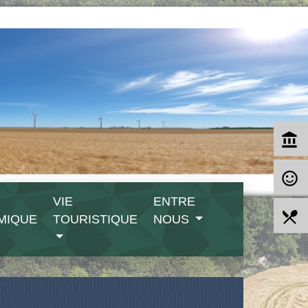
account_balance
sentiment_satisfied_alt
VIE
ENTRE
local_dining
MIQUE
TOURISTIQUE
NOUS