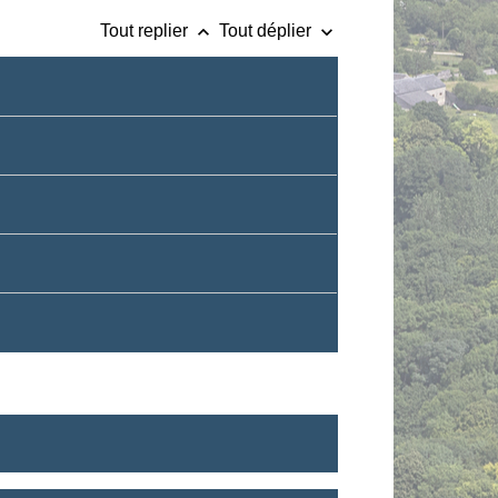
keyboard_arrow_up
keyboard_arrow_down
Tout replier
Tout déplier