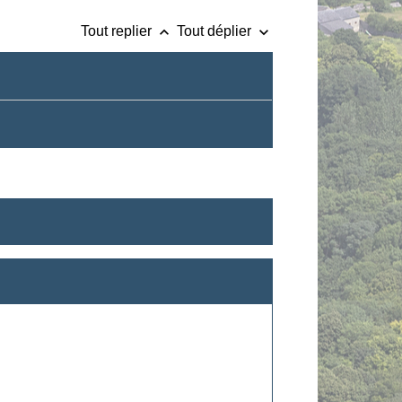
keyboard_arrow_up
keyboard_arrow_down
Tout replier
Tout déplier