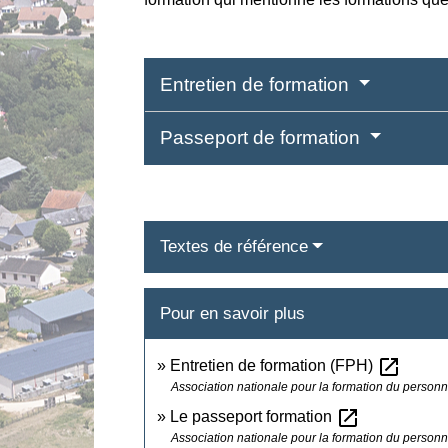
Entretien de formation
Passeport de formation
Textes de référence
Pour en savoir plus
open_in_new
Entretien de formation (FPH)
Association nationale pour la formation du personn
open_in_new
Le passeport formation
Association nationale pour la formation du personn