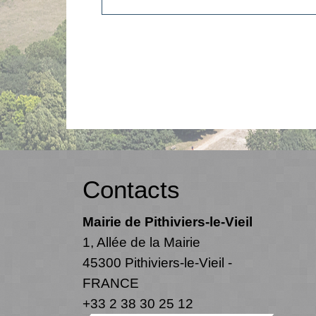
Contacts
Mairie de Pithiviers-le-Vieil
1, Allée de la Mairie
45300 Pithiviers-le-Vieil -
FRANCE
+33 2 38 30 25 12