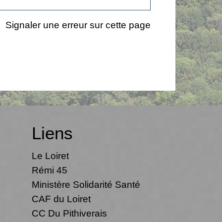
Signaler une erreur sur cette page
Liens
Le Loiret
Rémi 45
Ministère Solidarité Santé
CAF du Loiret
CC Du Pithiverais