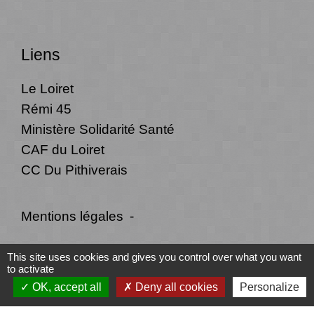
Liens
Le Loiret
Rémi 45
Ministère Solidarité Santé
CAF du Loiret
CC Du Pithiverais
Mentions légales
-
Politique de confidentialité
-
Accessibilité
-
This site uses cookies and gives you control over what you want
to activate
Plan du site
-
Gestion des cookies
OK, accept all
Deny all cookies
Personalize