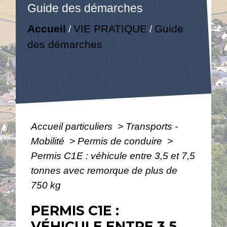
Guide des démarches
Accueil
VIE PRATIQUE
Guide
/
/
des démarches
Accueil particuliers
>
Transports -
Mobilité
>
Permis de conduire
>
Permis C1E : véhicule entre 3,5 et 7,5
tonnes avec remorque de plus de
750 kg
PERMIS C1E :
VÉHICULE ENTRE 3,5