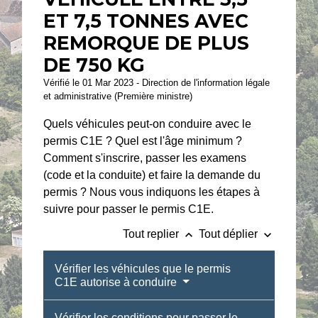
ET 7,5 TONNES AVEC
REMORQUE DE PLUS
DE 750 KG
Vérifié le 01 Mar 2023 - Direction de l'information légale
et administrative (Première ministre)
Quels véhicules peut-on conduire avec le
permis C1E ? Quel est l'âge minimum ?
Comment s'inscrire, passer les examens
(code et la conduite) et faire la demande du
permis ? Nous vous indiquons les étapes à
suivre pour passer le permis C1E.
keyboard_arrow_up
keyboard_arrow_down
Tout replier
Tout déplier
Vérifier les véhicules que le permis
C1E autorise à conduire
Vérifier les conditions pour passer le