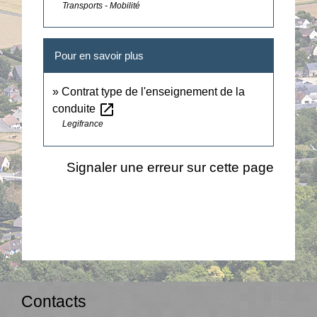
Transports - Mobilité
Pour en savoir plus
Contrat type de l'enseignement de la
open_in_new
conduite
Legifrance
Signaler une erreur sur cette page
Contacts