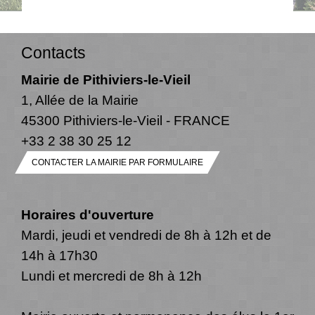
Contacts
Mairie de Pithiviers-le-Vieil
1, Allée de la Mairie
45300 Pithiviers-le-Vieil - FRANCE
+33 2 38 30 25 12
CONTACTER LA MAIRIE PAR FORMULAIRE
Horaires d'ouverture
Mardi, jeudi et vendredi de 8h à 12h et de
14h à 17h30
Lundi et mercredi de 8h à 12h