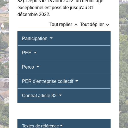
83). Depuis le 18 août 2022, un déblocage
exceptionnel est possible jusqu'au 31
décembre 2022.
keyboard_arrow_up
keyboard_arrow_down
Tout replier
Tout déplier
Participation
PEE
Perco
PER d'entreprise collectif
Contrat article 83
Textes de référence