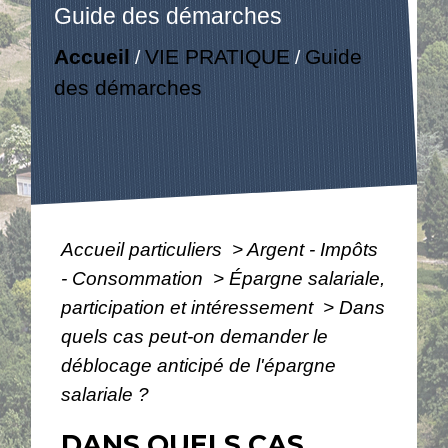
Guide des démarches
Accueil
VIE PRATIQUE
Guide
/
/
des démarches
Accueil particuliers
>
Argent - Impôts
- Consommation
>
Épargne salariale,
participation et intéressement
>
Dans
quels cas peut-on demander le
déblocage anticipé de l'épargne
salariale ?
DANS QUELS CAS