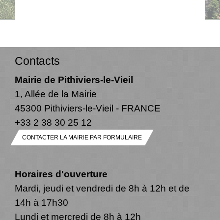
Contacts
Mairie de Pithiviers-le-Vieil
1, Allée de la Mairie
45300 Pithiviers-le-Vieil - FRANCE
+33 2 38 30 25 12
CONTACTER LA MAIRIE PAR FORMULAIRE
Horaires d'ouverture
Mardi, jeudi et vendredi de 8h à 12h et de
14h à 17h30
Lundi et mercredi de 8h à 12h