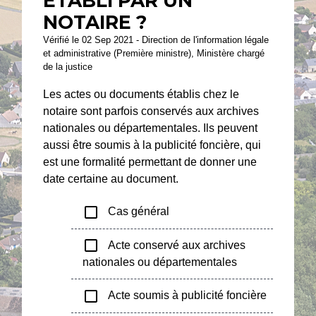
ÉTABLI PAR UN
NOTAIRE ?
Vérifié le 02 Sep 2021 - Direction de l'information légale
et administrative (Première ministre), Ministère chargé
de la justice
Les actes ou documents établis chez le
notaire sont parfois conservés aux archives
nationales ou départementales. Ils peuvent
aussi être soumis à la publicité foncière, qui
est une formalité permettant de donner une
date certaine au document.
check_box_outline_blank
Cas général
check_box_outline_blank
Acte conservé aux archives
nationales ou départementales
check_box_outline_blank
Acte soumis à publicité foncière