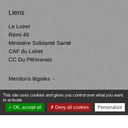
Liens
Le Loiret
Rémi 45
Ministère Solidarité Santé
CAF du Loiret
CC Du Pithiverais
Mentions légales
-
Politique de confidentialité
-
Accessibilité
-
This site uses cookies and gives you control over what you want
to activate
Plan du site
-
Gestion des cookies
OK, accept all
Deny all cookies
Personalize
Site créé en partenariat avec Réseau des Communes