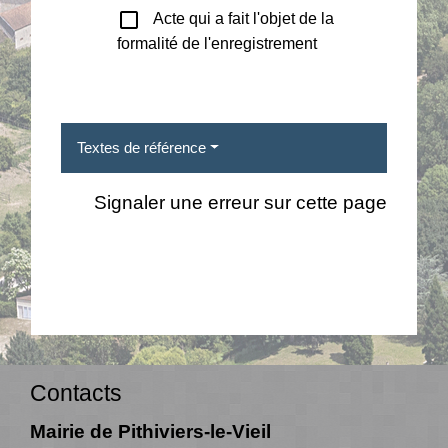
check_box_outline_blank
Acte qui a fait l'objet de la
formalité de l'enregistrement
Textes de référence
Signaler une erreur sur cette page
Contacts
Mairie de Pithiviers-le-Vieil