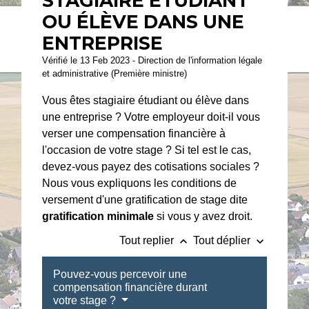
STAGIAIRE ÉTUDIANT
OU ÉLÈVE DANS UNE
ENTREPRISE
Vérifié le 13 Feb 2023 - Direction de l'information légale
et administrative (Première ministre)
Vous êtes stagiaire étudiant ou élève dans
une entreprise ? Votre employeur doit-il vous
verser une compensation financière à
l'occasion de votre stage ? Si tel est le cas,
devez-vous payez des cotisations sociales ?
Nous vous expliquons les conditions de
versement d'une gratification de stage dite
gratification minimale
si vous y avez droit.
keyboard_arrow_up
keyboard_arrow_down
Tout replier
Tout déplier
Pouvez-vous percevoir une
compensation financière durant
votre stage ?