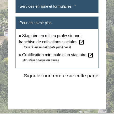
Services en ligne et formulaires
Pour en savoir plus
Stagiaire en milieu professionnel :
open_in_new
franchise de cotisations sociales
Urssaf Caisse nationale (ex-Acoss)
open_in_new
Gratification minimale d'un stagiaire
Ministère chargé du travail
Signaler une erreur sur cette page