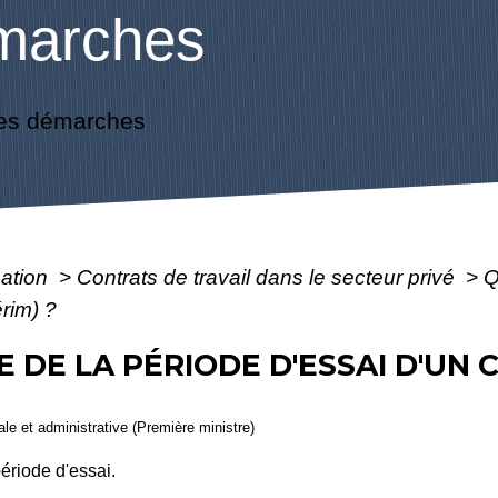
marches
es démarches
mation
>
Contrats de travail dans le secteur privé
>
Q
érim) ?
E DE LA PÉRIODE D'ESSAI D'UN
gale et administrative (Première ministre)
ériode d'essai.