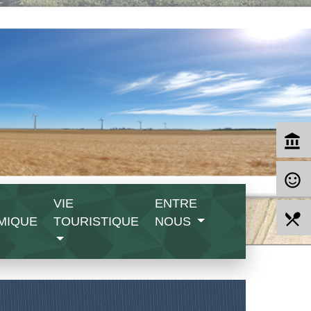
account_balance
sentiment_satisfied_alt
VIE
ENTRE
local_dining
MIQUE
TOURISTIQUE
NOUS