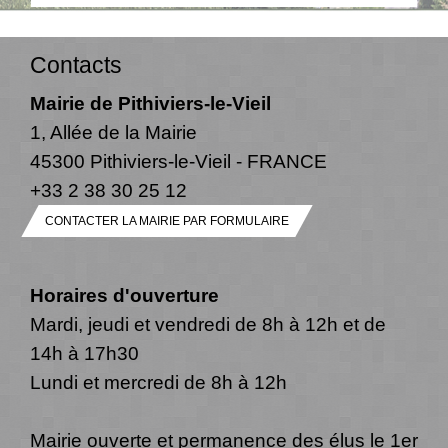
Contacts
Mairie de Pithiviers-le-Vieil
1, Allée de la Mairie
45300 Pithiviers-le-Vieil - FRANCE
+33 2 38 30 25 12
CONTACTER LA MAIRIE PAR FORMULAIRE
Horaires d'ouverture
Mardi, jeudi et vendredi de 8h à 12h et de
14h à 17h30
Lundi et mercredi de 8h à 12h
Mairie ouverte et permanence des élus le 1er