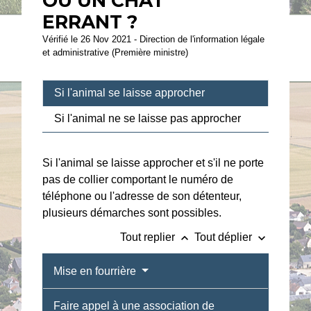
OU UN CHAT
ERRANT ?
Vérifié le 26 Nov 2021 - Direction de l'information légale
et administrative (Première ministre)
Si l'animal se laisse approcher
Si l'animal ne se laisse pas approcher
Si l'animal se laisse approcher et s'il ne porte
pas de collier comportant le numéro de
téléphone ou l'adresse de son détenteur,
plusieurs démarches sont possibles.
keyboard_arrow_up
keyboard_arrow_down
Tout replier
Tout déplier
Mise en fourrière
Faire appel à une association de