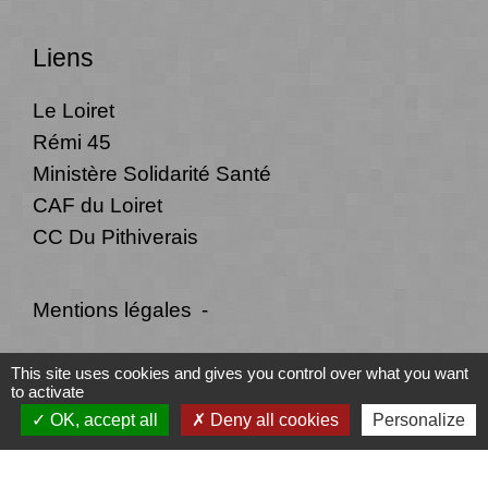
Liens
Le Loiret
Rémi 45
Ministère Solidarité Santé
CAF du Loiret
CC Du Pithiverais
Mentions légales
-
Politique de confidentialité
-
Accessibilité
-
This site uses cookies and gives you control over what you want
to activate
Plan du site
-
Gestion des cookies
OK, accept all
Deny all cookies
Personalize
Site créé en partenariat avec Réseau des Communes