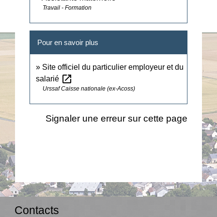
Travail - Formation
Pour en savoir plus
Site officiel du particulier employeur et du
open_in_new
salarié
Urssaf Caisse nationale (ex-Acoss)
Signaler une erreur sur cette page
Contacts