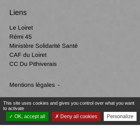
Liens
Le Loiret
Rémi 45
Ministère Solidarité Santé
CAF du Loiret
CC Du Pithiverais
Mentions légales
-
Politique de confidentialité
-
Accessibilité
-
This site uses cookies and gives you control over what you want
to activate
Plan du site
-
Gestion des cookies
OK, accept all
Deny all cookies
Personalize
Site créé en partenariat avec Réseau des Communes