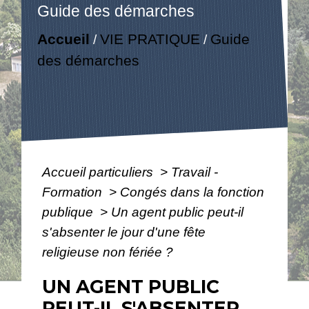
Guide des démarches
Accueil
VIE PRATIQUE
Guide
/
/
des démarches
Accueil particuliers
>
Travail -
Formation
>
Congés dans la fonction
publique
>
Un agent public peut-il
s'absenter le jour d'une fête
religieuse non fériée ?
UN AGENT PUBLIC
PEUT-IL S'ABSENTER