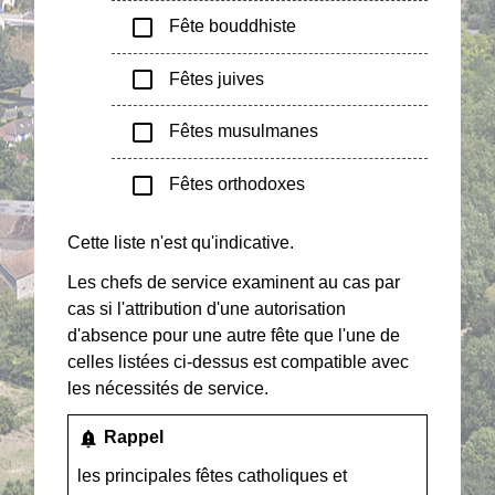
check_box_outline_blank
Fête bouddhiste
check_box_outline_blank
Fêtes juives
check_box_outline_blank
Fêtes musulmanes
check_box_outline_blank
Fêtes orthodoxes
Cette liste n'est qu'indicative.
Les chefs de service examinent au cas par
cas si l'attribution d'une autorisation
d'absence pour une autre fête que l'une de
celles listées ci-dessus est compatible avec
les nécessités de service.
notification_important
Rappel
les principales fêtes catholiques et