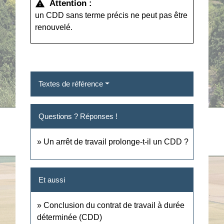
Attention :
warning
un CDD sans terme précis ne peut pas être
renouvelé.
Textes de référence
Questions ? Réponses !
Un arrêt de travail prolonge-t-il un CDD ?
Et aussi
Conclusion du contrat de travail à durée
déterminée (CDD)