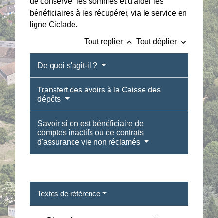
de conserver les sommes et d'aider les
bénéficiaires à les récupérer, via le service en
ligne Ciclade.
keyboard_arrow_up
keyboard_arrow_down
Tout replier
Tout déplier
De quoi s'agit-il ?
Transfert des avoirs à la Caisse des
dépôts
Savoir si on est bénéficiaire de
comptes inactifs ou de contrats
d'assurance vie non réclamés
Textes de référence