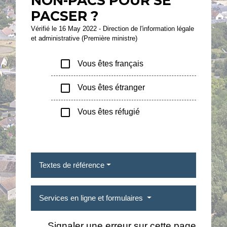
NON-PACS POUR SE
PACSER ?
Vérifié le 16 May 2022 - Direction de l'information légale
et administrative (Première ministre)
check_box_outline_blank
Vous êtes français
check_box_outline_blank
Vous êtes étranger
check_box_outline_blank
Vous êtes réfugié
Textes de référence
Services en ligne et formulaires
Signaler une erreur sur cette page