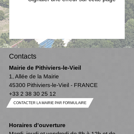
Contacts
Mairie de Pithiviers-le-Vieil
1, Allée de la Mairie
45300 Pithiviers-le-Vieil - FRANCE
+33 2 38 30 25 12
CONTACTER LA MAIRIE PAR FORMULAIRE
Horaires d'ouverture
Mardi, jeudi et vendredi de 8h à 12h et de