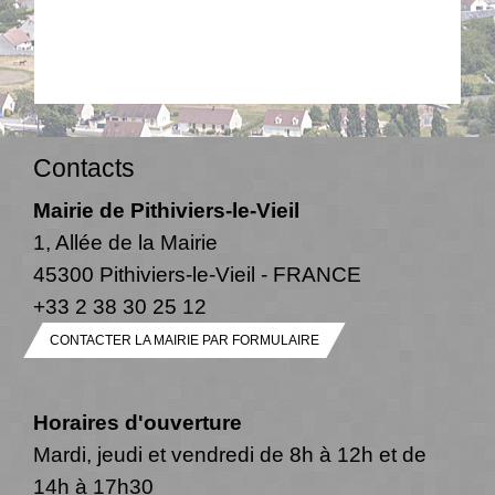
Contacts
Mairie de Pithiviers-le-Vieil
1, Allée de la Mairie
45300 Pithiviers-le-Vieil - FRANCE
+33 2 38 30 25 12
CONTACTER LA MAIRIE PAR FORMULAIRE
Horaires d'ouverture
Mardi, jeudi et vendredi de 8h à 12h et de
14h à 17h30