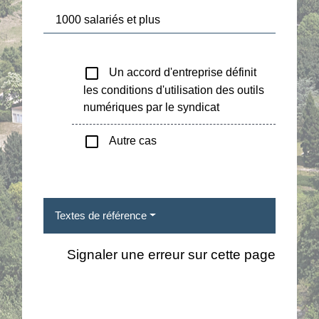
1000 salariés et plus
check_box_outline_blank
Un accord d'entreprise définit
les conditions d'utilisation des outils
numériques par le syndicat
check_box_outline_blank
Autre cas
Textes de référence
Signaler une erreur sur cette page