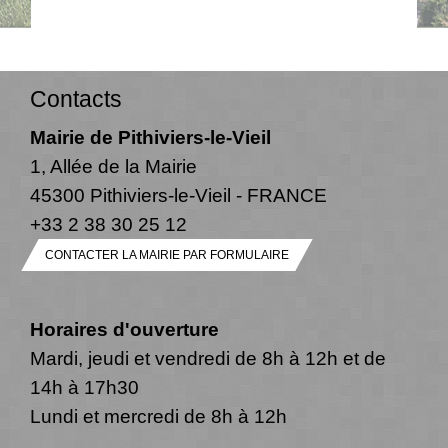
Contacts
Mairie de Pithiviers-le-Vieil
1, Allée de la Mairie
45300 Pithiviers-le-Vieil - FRANCE
+33 2 38 30 25 12
CONTACTER LA MAIRIE PAR FORMULAIRE
Horaires d'ouverture
Mardi, jeudi et vendredi de 8h à 12h et de
14h à 17h30
Lundi et mercredi de 8h à 12h