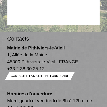
Contacts
Mairie de Pithiviers-le-Vieil
1, Allée de la Mairie
45300 Pithiviers-le-Vieil - FRANCE
+33 2 38 30 25 12
CONTACTER LA MAIRIE PAR FORMULAIRE
Horaires d'ouverture
Mardi, jeudi et vendredi de 8h à 12h et de