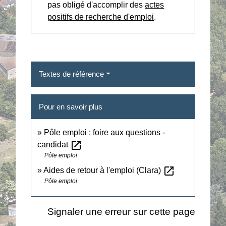
pas obligé d'accomplir des
actes
positifs de recherche d'emploi
.
Textes de référence
Pour en savoir plus
Pôle emploi : foire aux questions -
open_in_new
candidat
Pôle emploi
open_in_new
Aides de retour à l'emploi (Clara)
Pôle emploi
Signaler une erreur sur cette page