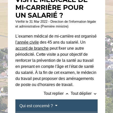
MI-CARRIÈRE POUR
UN SALARIÉ ?
Vérifié le 31 Mar 2022 - Direction de l'information légale
et administrative (Première ministre)
L'examen médical de mi-carrière est organisé
l'année civile
des 45 ans du salarié. Un
accord de branche
peut fixer une autre
périodicité. Cette visite a pour objectif de
renforcer la prévention de la santé au travail
en prenant en compte l'âge et l'état de santé
du salarié. À la fin de cet examen, le médecin
du travail peut proposer des aménagements
de poste ou d'horaires de travail.
keyboard_arrow_up
keyboard_arrow_down
Tout replier
Tout déplier
Qui est concerné ?