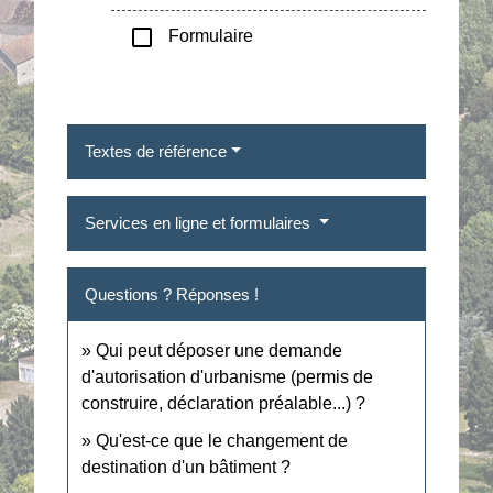
check_box_outline_blank
Formulaire
Textes de référence
Services en ligne et formulaires
Questions ? Réponses !
Qui peut déposer une demande
d'autorisation d'urbanisme (permis de
construire, déclaration préalable...) ?
Qu'est-ce que le changement de
destination d'un bâtiment ?