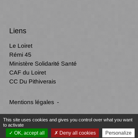
Liens
Le Loiret
Rémi 45
Ministère Solidarité Santé
CAF du Loiret
CC Du Pithiverais
Mentions légales
-
Politique de confidentialité
-
Accessibilité
-
This site uses cookies and gives you control over what you want
to activate
Plan du site
-
Gestion des cookies
OK, accept all
Deny all cookies
Personalize