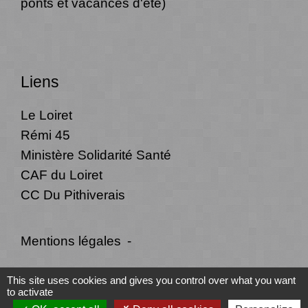
ponts et vacances d'été)
Liens
Le Loiret
Rémi 45
Ministère Solidarité Santé
CAF du Loiret
CC Du Pithiverais
Mentions légales
-
Politique de confidentialité
-
Accessibilité
-
This site uses cookies and gives you control over what you want
to activate
Plan du site
-
Gestion des cookies