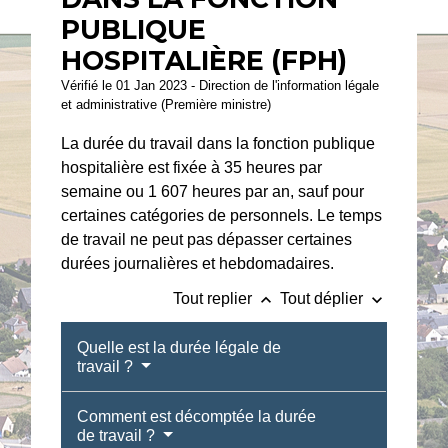
PUBLIQUE
HOSPITALIÈRE (FPH)
Vérifié le 01 Jan 2023 - Direction de l'information légale
et administrative (Première ministre)
La durée du travail dans la fonction publique
hospitalière est fixée à 35 heures par
semaine ou 1 607 heures par an, sauf pour
certaines catégories de personnels. Le temps
de travail ne peut pas dépasser certaines
durées journalières et hebdomadaires.
keyboard_arrow_up
keyboard_arrow_down
Tout replier
Tout déplier
Quelle est la durée légale de
travail ?
Comment est décomptée la durée
de travail ?