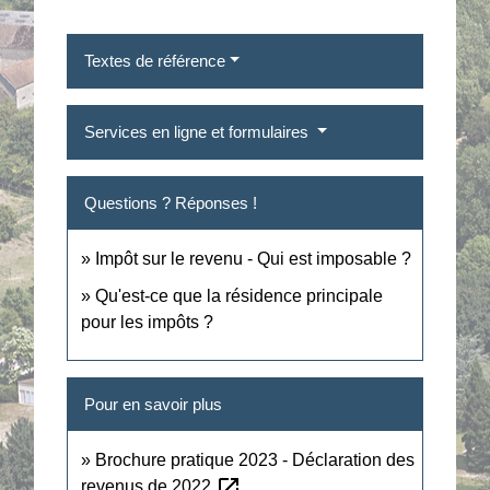
Textes de référence
Services en ligne et formulaires
Questions ? Réponses !
Impôt sur le revenu - Qui est imposable ?
Qu'est-ce que la résidence principale
pour les impôts ?
Pour en savoir plus
Brochure pratique 2023 - Déclaration des
open_in_new
revenus de 2022