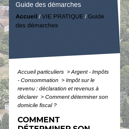
Guide des démarches
Accueil
VIE PRATIQUE
Guide
/
/
des démarches
Accueil particuliers
>
Argent - Impôts
- Consommation
>
Impôt sur le
revenu : déclaration et revenus à
déclarer
>
Comment déterminer son
domicile fiscal ?
COMMENT
DÉTERMINER SON