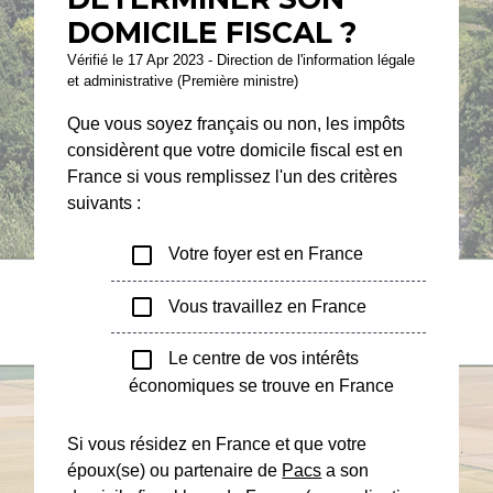
DOMICILE FISCAL ?
Vérifié le 17 Apr 2023 - Direction de l'information légale
et administrative (Première ministre)
Que vous soyez français ou non, les impôts
considèrent que votre domicile fiscal est en
France si vous remplissez l'un des critères
suivants :
check_box_outline_blank
Votre foyer est en France
check_box_outline_blank
Vous travaillez en France
check_box_outline_blank
Le centre de vos intérêts
économiques se trouve en France
Si vous résidez en France et que votre
époux(se) ou partenaire de
Pacs
a son