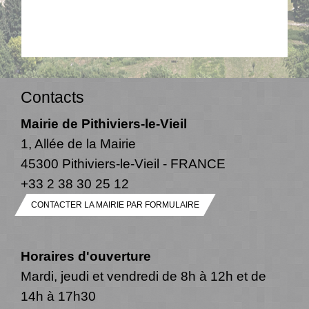
Contacts
Mairie de Pithiviers-le-Vieil
1, Allée de la Mairie
45300 Pithiviers-le-Vieil - FRANCE
+33 2 38 30 25 12
CONTACTER LA MAIRIE PAR FORMULAIRE
Horaires d'ouverture
Mardi, jeudi et vendredi de 8h à 12h et de
14h à 17h30