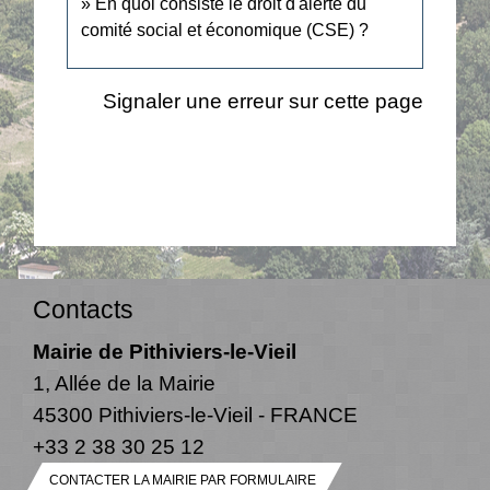
En quoi consiste le droit d'alerte du
comité social et économique (CSE) ?
Signaler une erreur sur cette page
Contacts
Mairie de Pithiviers-le-Vieil
1, Allée de la Mairie
45300 Pithiviers-le-Vieil - FRANCE
+33 2 38 30 25 12
CONTACTER LA MAIRIE PAR FORMULAIRE