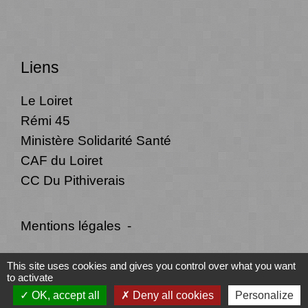
Liens
Le Loiret
Rémi 45
Ministère Solidarité Santé
CAF du Loiret
CC Du Pithiverais
Mentions légales
-
Politique de confidentialité
-
Accessibilité
-
This site uses cookies and gives you control over what you want
to activate
Plan du site
-
Gestion des cookies
OK, accept all
Deny all cookies
Personalize