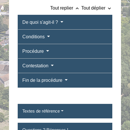
keyboard_arrow_up
keyboard_arrow_down
Tout replier
Tout déplier
De quoi s'agit-il ?
Conditions
Procédure
Contestation
Fin de la procédure
Textes de référence
Questions ? Réponses !