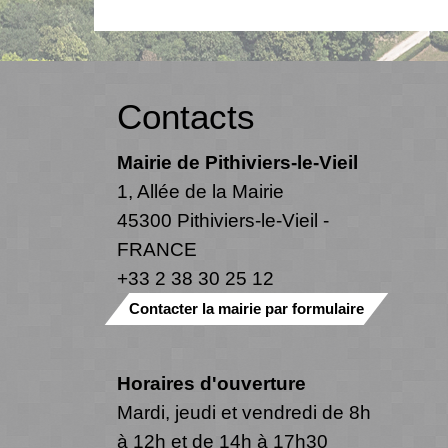
Contacts
Mairie de Pithiviers-le-Vieil
1, Allée de la Mairie
45300 Pithiviers-le-Vieil -
FRANCE
+33 2 38 30 25 12
Contacter la mairie par formulaire
Horaires d'ouverture
Mardi, jeudi et vendredi de 8h
à 12h et de 14h à 17h30