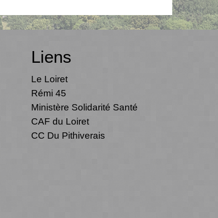
Liens
Le Loiret
Rémi 45
Ministère Solidarité Santé
CAF du Loiret
CC Du Pithiverais