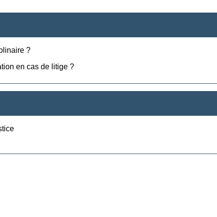
plinaire ?
ion en cas de litige ?
stice