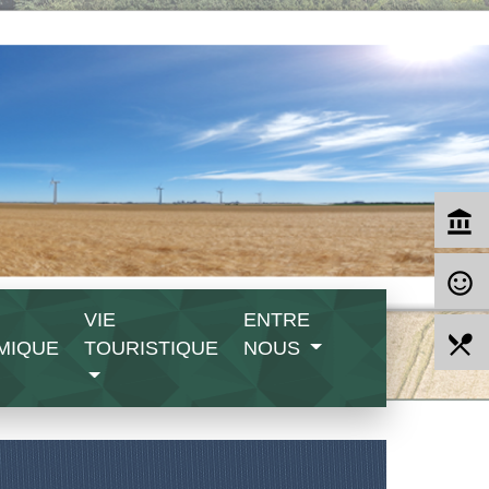
account_balance
sentiment_satisfied_alt
VIE
ENTRE
local_dining
MIQUE
TOURISTIQUE
NOUS