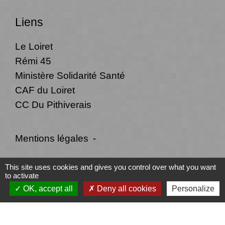
Liens
Le Loiret
Rémi 45
Ministère Solidarité Santé
CAF du Loiret
CC Du Pithiverais
Mentions légales
-
Politique de confidentialité
-
Accessibilité
-
This site uses cookies and gives you control over what you want
to activate
Plan du site
-
Gestion des cookies
OK, accept all
Deny all cookies
Personalize
Site créé en partenariat avec Réseau des Communes