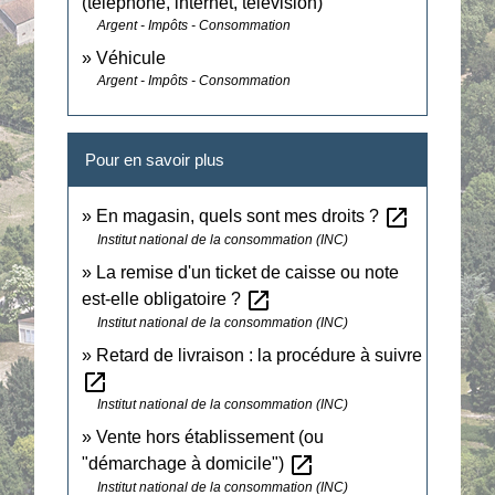
(téléphone, internet, télévision)
Argent - Impôts - Consommation
Véhicule
Argent - Impôts - Consommation
Pour en savoir plus
open_in_new
En magasin, quels sont mes droits ?
Institut national de la consommation (INC)
La remise d'un ticket de caisse ou note
open_in_new
est-elle obligatoire ?
Institut national de la consommation (INC)
Retard de livraison : la procédure à suivre
open_in_new
Institut national de la consommation (INC)
Vente hors établissement (ou
open_in_new
"démarchage à domicile")
Institut national de la consommation (INC)