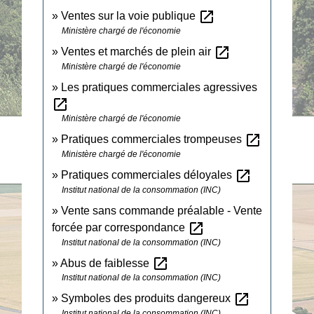
open_in_new
Ventes sur la voie publique
Ministère chargé de l'économie
open_in_new
Ventes et marchés de plein air
Ministère chargé de l'économie
Les pratiques commerciales agressives
open_in_new
Ministère chargé de l'économie
open_in_new
Pratiques commerciales trompeuses
Ministère chargé de l'économie
open_in_new
Pratiques commerciales déloyales
Institut national de la consommation (INC)
Vente sans commande préalable - Vente
open_in_new
forcée par correspondance
Institut national de la consommation (INC)
open_in_new
Abus de faiblesse
Institut national de la consommation (INC)
open_in_new
Symboles des produits dangereux
Institut national de la consommation (INC)