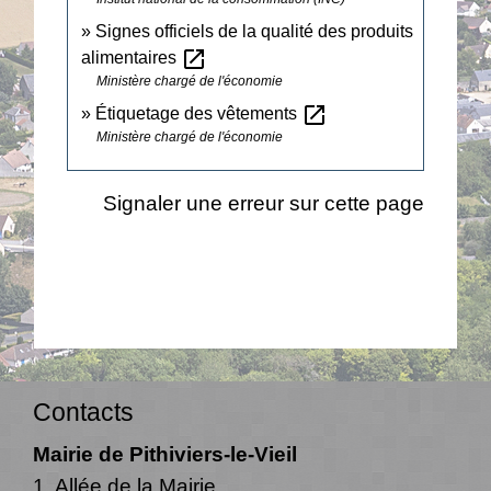
Signes officiels de la qualité des produits
open_in_new
alimentaires
Ministère chargé de l'économie
open_in_new
Étiquetage des vêtements
Ministère chargé de l'économie
Signaler une erreur sur cette page
Contacts
Mairie de Pithiviers-le-Vieil
1, Allée de la Mairie