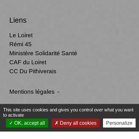
Liens
Le Loiret
Rémi 45
Ministère Solidarité Santé
CAF du Loiret
CC Du Pithiverais
Mentions légales
-
Politique de confidentialité
-
Accessibilité
-
This site uses cookies and gives you control over what you want
to activate
Plan du site
-
Gestion des cookies
OK, accept all
Deny all cookies
Personalize