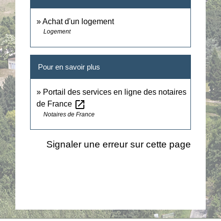
Achat d'un logement
Logement
Pour en savoir plus
Portail des services en ligne des notaires
open_in_new
de France
Notaires de France
Signaler une erreur sur cette page