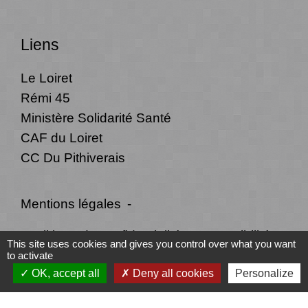
Liens
Le Loiret
Rémi 45
Ministère Solidarité Santé
CAF du Loiret
CC Du Pithiverais
Mentions légales
-
Politique de confidentialité
-
Accessibilité
-
This site uses cookies and gives you control over what you want
to activate
Plan du site
-
Gestion des cookies
OK, accept all
Deny all cookies
Personalize