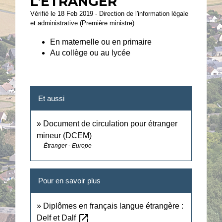
L'ÉTRANGER
Vérifié le 18 Feb 2019 - Direction de l'information légale
et administrative (Première ministre)
En maternelle ou en primaire
Au collège ou au lycée
Et aussi
Document de circulation pour étranger
mineur (DCEM)
Étranger - Europe
Pour en savoir plus
Diplômes en français langue étrangère :
open_in_new
Delf et Dalf