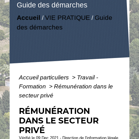
Guide des démarches
Accueil
VIE PRATIQUE
Guide
/
/
des démarches
Accueil particuliers
>
Travail -
Formation
>
Rémunération dans le
secteur privé
RÉMUNÉRATION
DANS LE SECTEUR
PRIVÉ
Vérifié le 09 Dec 2021 - Direction de l'information légale