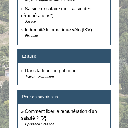
Argent - Impôts - Consommation
Saisie sur salaire (ou "saisie des
rémunérations")
Justice
Indemnité kilométrique vélo (IKV)
Fiscalité
Et aussi
Dans la fonction publique
Travail - Formation
Pour en savoir plus
Comment fixer la rémunération d'un
open_in_new
salarié ?
Bpifrance Création