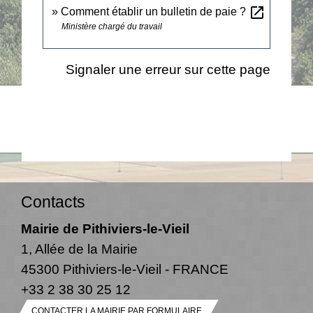
open_in_new
Comment établir un bulletin de paie ?
Ministère chargé du travail
Signaler une erreur sur cette page
Contacts
Mairie de Pithiviers-le-Vieil
1, Allée de la Mairie
45300 Pithiviers-le-Vieil - FRANCE
+33 2 38 30 25 12
CONTACTER LA MAIRIE PAR FORMULAIRE