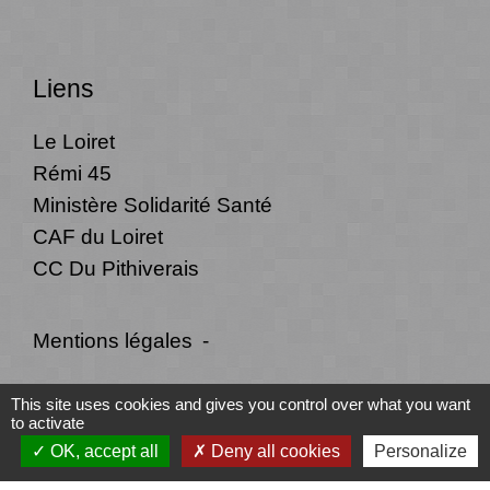
Liens
Le Loiret
Rémi 45
Ministère Solidarité Santé
CAF du Loiret
CC Du Pithiverais
Mentions légales
-
Politique de confidentialité
-
Accessibilité
-
This site uses cookies and gives you control over what you want
to activate
Plan du site
-
Gestion des cookies
OK, accept all
Deny all cookies
Personalize