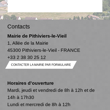
Contacts
Mairie de Pithiviers-le-Vieil
1, Allée de la Mairie
45300 Pithiviers-le-Vieil - FRANCE
+33 2 38 30 25 12
CONTACTER LA MAIRIE PAR FORMULAIRE
Horaires d'ouverture
Mardi, jeudi et vendredi de 8h à 12h et de
14h à 17h30
Lundi et mercredi de 8h à 12h