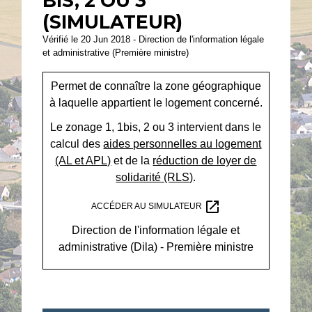
BIS, 2 OU 3
(SIMULATEUR)
Vérifié le 20 Jun 2018 - Direction de l'information légale
et administrative (Première ministre)
Permet de connaître la zone géographique
à laquelle appartient le logement concerné.
Le zonage 1, 1bis, 2 ou 3 intervient dans le
calcul des
aides personnelles au logement
(AL et APL)
et de la
réduction de loyer de
solidarité (RLS)
.
open_in_new
ACCÉDER AU SIMULATEUR
Direction de l'information légale et
administrative (Dila) - Première ministre