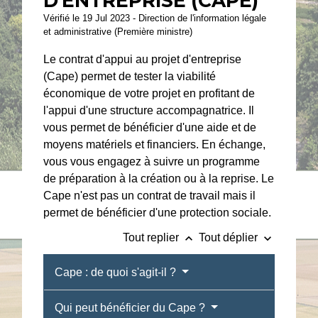
D'ENTREPRISE (CAPE)
Vérifié le 19 Jul 2023 - Direction de l'information légale
et administrative (Première ministre)
Le contrat d'appui au projet d'entreprise
(Cape) permet de tester la viabilité
économique de votre projet en profitant de
l'appui d'une structure accompagnatrice. Il
vous permet de bénéficier d'une aide et de
moyens matériels et financiers. En échange,
vous vous engagez à suivre un programme
de préparation à la création ou à la reprise. Le
Cape n'est pas un contrat de travail mais il
permet de bénéficier d'une protection sociale.
keyboard_arrow_up
keyboard_arrow_down
Tout replier
Tout déplier
Cape : de quoi s'agit-il ?
Qui peut bénéficier du Cape ?