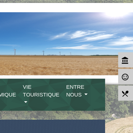
account_balance
sentiment_satisfied_alt
VIE
ENTRE
local_dining
MIQUE
TOURISTIQUE
NOUS