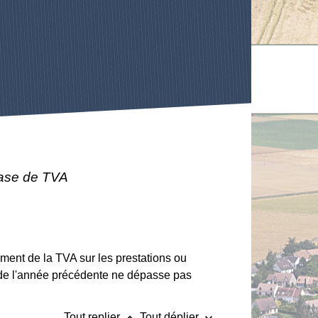
base de TVA
ment de la TVA sur les prestations ou
CA) de l'année précédente ne dépasse pas
keyboard_arrow_up
keyboard_arrow_down
Tout replier
Tout déplier