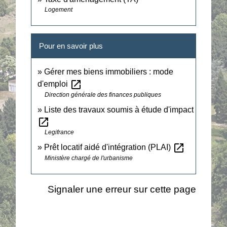
Logement
Pour en savoir plus
Gérer mes biens immobiliers : mode
open_in_new
d'emploi
Direction générale des finances publiques
Liste des travaux soumis à étude d'impact
open_in_new
Legifrance
open_in_new
Prêt locatif aidé d'intégration (PLAI)
Ministère chargé de l'urbanisme
Signaler une erreur sur cette page