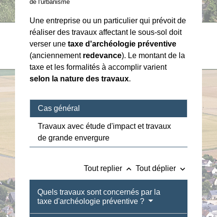
de l'urbanisme
Une entreprise ou un particulier qui prévoit de
réaliser des travaux affectant le sous-sol doit
verser une
taxe d'archéologie préventive
(anciennement
redevance
). Le montant de la
taxe et les formalités à accomplir varient
selon la nature des travaux
.
Cas général
Travaux avec étude d'impact et travaux
de grande envergure
keyboard_arrow_up
keyboard_arrow_down
Tout replier
Tout déplier
Quels travaux sont concernés par la
taxe d'archéologie préventive ?