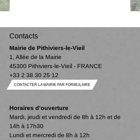
Contacts
Mairie de Pithiviers-le-Vieil
1, Allée de la Mairie
45300 Pithiviers-le-Vieil - FRANCE
+33 2 38 30 25 12
CONTACTER LA MAIRIE PAR FORMULAIRE
Horaires d'ouverture
Mardi, jeudi et vendredi de 8h à 12h et de
14h à 17h30
Lundi et mercredi de 8h à 12h