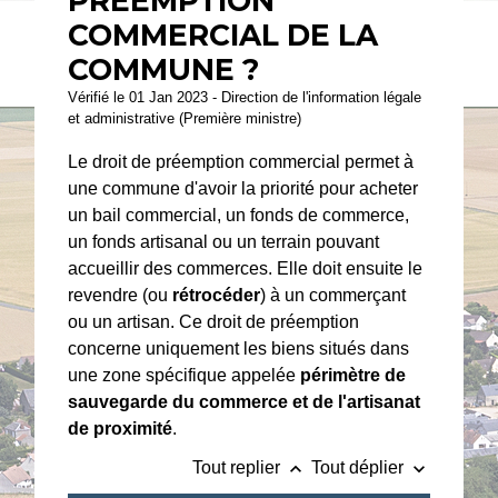
PRÉEMPTION
COMMERCIAL DE LA
COMMUNE ?
Vérifié le 01 Jan 2023 - Direction de l'information légale
et administrative (Première ministre)
Le droit de préemption commercial permet à
une commune d'avoir la priorité pour acheter
un bail commercial, un fonds de commerce,
un fonds artisanal ou un terrain pouvant
accueillir des commerces. Elle doit ensuite le
revendre (ou
rétrocéder
) à un commerçant
ou un artisan. Ce droit de préemption
concerne uniquement les biens situés dans
une zone spécifique appelée
périmètre de
sauvegarde du commerce et de l'artisanat
de proximité
.
keyboard_arrow_up
keyboard_arrow_down
Tout replier
Tout déplier