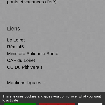
ponts et vacances d'été)
Liens
Le Loiret
Rémi 45
Ministère Solidarité Santé
CAF du Loiret
CC Du Pithiverais
Mentions légales
-
Politique de confidentialité
-
Accessibilité
-
This site uses cookies and gives you control over what you want
to activate
Plan du site
-
Gestion des cookies