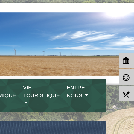
account_balance
sentiment_satisfied_alt
VIE
ENTRE
local_dining
MIQUE
TOURISTIQUE
NOUS