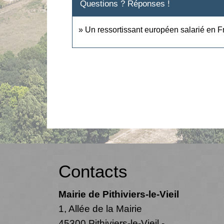
Questions ? Réponses !
Un ressortissant européen salarié en Fr
Contacts
Mairie de Pithiviers-le-Vieil
1, Allée de la Mairie
45300 Pithiviers-le-Vieil -