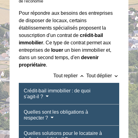
de l'économie
Pour répondre aux besoins des entreprises
de disposer de locaux, certains
établissements spécialisés proposent la
souscription d'un contrat de
crédit-bail
immobilier
. Ce type de contrat permet aux
entreprises de
louer
un bien immobilier et,
dans un second temps, d'en
devenir
propriétaire
.
keyboard_arrow_up
keyboard_arrow_down
Tout replier
Tout déplier
Crédit-bail immobilier : de quoi
s'agit-il ?
Quelles sont les obligations à
respecter ?
Quelles solutions pour le locataire à