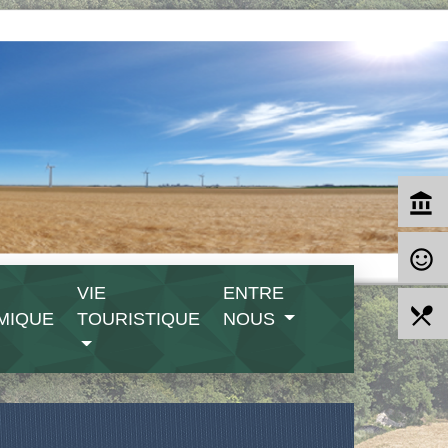
account_balance
sentiment_satisfied_alt
VIE
ENTRE
local_dining
MIQUE
TOURISTIQUE
NOUS