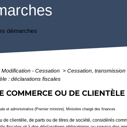
marches
es démarches
- Modification - Cessation
>
Cessation, transmission 
e : déclarations fiscales
E COMMERCE OU DE CLIENTÈLE 
égale et administrative (Premier ministre), Ministère chargé des finances
de clientèle, de parts ou de titres de société, considérés comme
és fiscales et à des déclarations obligatoires au service des imp