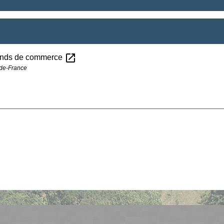
open_in_new
 fonds de commerce
-de-France