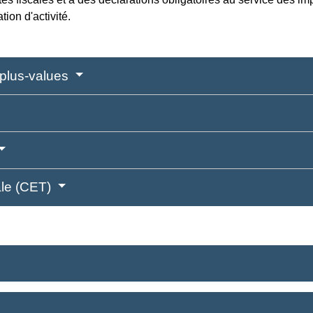
ion d'activité.
 plus-values
ale (CET)