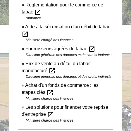
Réglementation pour le commerce de
open_in_new
tabac
Bpifrance
Aide à la sécurisation d'un débit de tabac
open_in_new
Ministère chargé des finances
open_in_new
Fournisseurs agréés de tabac
Direction générale des douanes et des droits indirects
Prix de vente au détail du tabac
open_in_new
manufacturé
Direction générale des douanes et des droits indirects
Achat d'un fonds de commerce : les
open_in_new
étapes clés
Ministère chargé des finances
Les solutions pour financer votre reprise
open_in_new
d'entreprise
Ministère chargé des finances