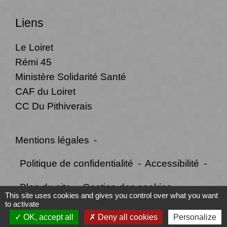
Liens
Le Loiret
Rémi 45
Ministère Solidarité Santé
CAF du Loiret
CC Du Pithiverais
Mentions légales
-
Politique de confidentialité
-
Accessibilité
-
Plan du site
-
Gestion des cookies
This site uses cookies and gives you control over what you want
to activate
OK, accept all
Deny all cookies
Personalize
Site créé en partenariat avec Réseau des Communes